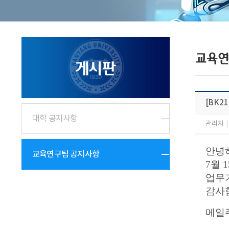
교육연
게시판
[BK21
대학 공지사항
관리자
|
안녕하
교육연구팀 공지사항
7월 
업무
감사
메일주