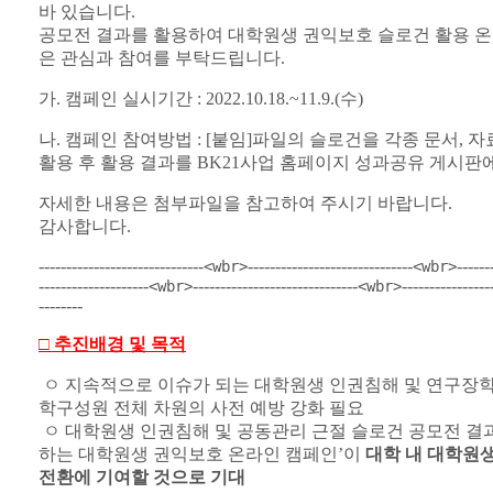
바 있습니다.
공모전 결과를 활용하여 대학원생 권익보호 슬로건 활용 온
은 관심과 참여를 부탁드립니다.
가. 캠페인 실시기간 : 2022.10.18.~11.9.(수)
나. 캠페인 참여방법 : [붙임]파일의 슬로건을 각종 문서, 
활용 후 활용 결과를 BK21사업 홈페이지 성과공유 게시판
자세한 내용은 첨부파일을 참고하여 주시기 바랍니다.
감사합니다.
------------------------------
------------------------------
------
<wbr>
<wbr>
--------------------
------------------------------
----------------
<wbr>
<wbr>
--------
□ 추진배경 및 목적
ㅇ 지속적으로 이슈가 되는 대학원생 인권침해 및 연구장학
학구성원 전체 차원의 사전 예방 강화 필요
ㅇ 대학원생 인권침해 및 공동관리 근절 슬로건 공모전 결과
하는 대학원생 권익보호 온라인 캠페인’이
대학 내 대학원생
전환에 기여할 것으로 기대