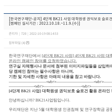
[한국연구재단-공지] 4단계 BK21 사업 대학원생 권익보호 슬로
[캠페인 실시기간 : 2022.10.18.~11.9.(수)]
관리자
|
728
|
2022-10-19 08:14:53
첨부파일 (4)
한국연구재단에서
[4단계 BK21 사업] 4단계 BK21 사
온라인 캠페인 참여를 요청하였습니다.
연구실 자체행사나 문서에 첨부된 이미지파일들을 삽입하여
당 캠페인 참여는 필수사항은 아니며,
기한 및 자세한 사항은 아래의 내용을 참고 바랍니다.
------------------------------
------------------------------
------
<wbr>
<wbr>
--------------------
------------------------------
----------------
<wbr>
<wbr>
[4단계 BK21 사업] 대학원생 권익보호 슬로건 활용 온라인
안녕하십니까? BK21사업팀입니다.
우리재단은 지난 5월 대학원생 인권침해 및 연구장학금 공