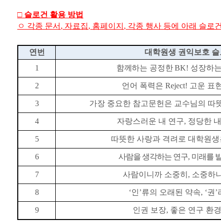
□
슬로건 활용 방법
ㅇ
각종 문서
,
자료집
,
홈페이지
,
각종 행사 등에 아래 슬로
연번
대학원생 권익보호 
1
함께하는 공정한
BK!
성장하는
2
언어 폭력은
Reject!
고운 표
3
가장 중요한 참고문헌은 교수님의 따
4
자랑스러운 내 연구
,
정당한 
5
따뜻한 사랑과 격려로 대학원생
6
사람을 생각하는 연구
,
미래를 
7
사람이니까 소중히
,
소중하니
8
‘
인
’
류의 오래된 약속
, ‘
권
’
9
인권 보장
,
좋은 연구 환