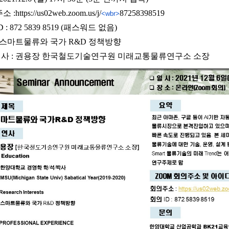
소 :
https://us02web.zoom.us/j/
87258398519
<wbr>
D :
872 5839 8519
(패스워드 없음)
: 스마트물류와 국가 R&D 정책방향
사 : 권용장 한국철도기술연구원 미래교통물류연구소 소장