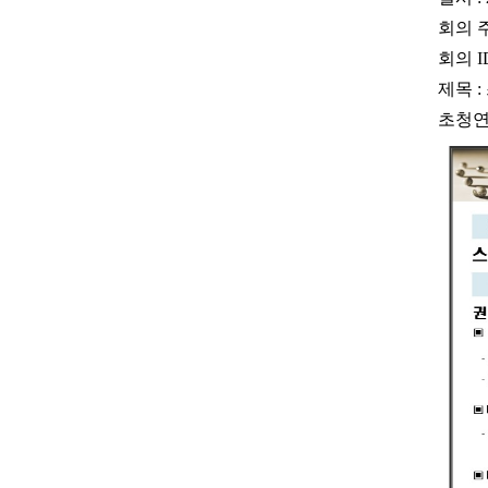
회의 주
회의 I
제목 
초청연